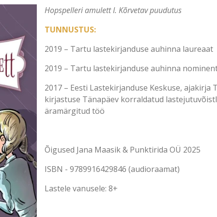
Hopspelleri amulett I. Kõrvetav puudutus
TUNNUSTUS:
2019
–
Tartu lastekirjanduse auhinna laureaat
2019 – Tartu lastekirjanduse auhinna nominen
2017
–
Eesti Lastekirjanduse Keskuse
, ajakirja
kirjastuse
Tänapäev
korraldatud lastejutuvõistl
äramärgitud töö
Õigused Jana Maasik & Punktirida OÜ 2025
ISBN - 9789916429846 (audioraamat)
Lastele vanusele: 8+