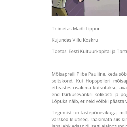
Toimetas Madli Lippur
Kujundas Villu Koskru
Toetas: Eesti Kultuurkapital ja Tart
Mõisapreili Piibe Pauliine, keda s
seltskond. Kui Hopspelleri mõis
etteastes osalema kutsutakse, avas
end tsirkusevankri kolikasti ja p
Lõpuks näib, et neid võibki päästa v
Tegemist on lastepõnevikuga, mille 
värsked leiutised, rääkimata siis k
lapsi ehk edaspidi isegi ajalootundi