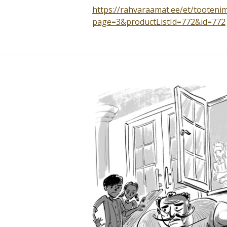
https://rahvaraamat.ee/et/tooteni
page=3&productListId=772&id=772