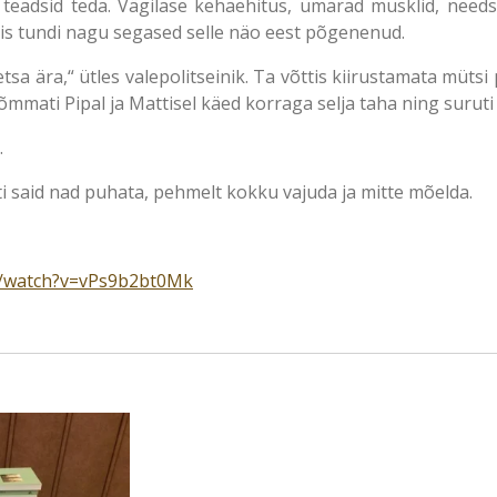
d teadsid teda. Vägilase kehaehitus, ümarad musklid, nee
 viis tundi nagu segased selle näo eest põgenenud.
sa ära,“ ütles valepolitseinik. Ta võttis kiirustamata mütsi
õmmati Pipal ja Mattisel käed korraga selja taha ning suruti 
.
 said nad puhata, pehmelt kokku vajuda ja mitte mõelda.
m/watch?v=vPs9b2bt0Mk