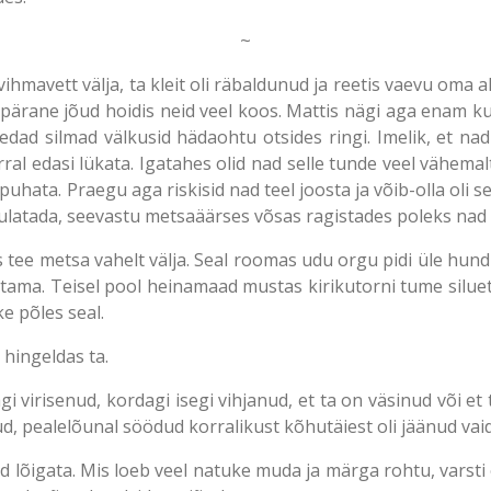
~
vihmavett välja, ta kleit oli räbaldunud ja reetis vaevu oma a
alapärane jõud hoidis neid veel koos. Mattis nägi aga enam ku
dad silmad välkusid hädaohtu otsides ringi. Imelik, et nad
rral edasi lükata. Igatahes olid nad selle tunde veel vähemal
hata. Praegu aga riskisid nad teel joosta ja võib-olla oli see
a kuulatada, seevastu metsaäärses võsas ragistades poleks nad
s tee metsa vahelt välja. Seal roomas udu orgu pidi üle hu
itama. Teisel pool heinamaad mustas kirikutorni tume siluett
e põles seal.
“ hingeldas ta.
 virisenud, kordagi isegi vihjanud, et ta on väsinud või et 
, pealelõunal söödud korralikust kõhutäiest oli jäänud vai
d lõigata. Mis loeb veel natuke muda ja märga rohtu, varst