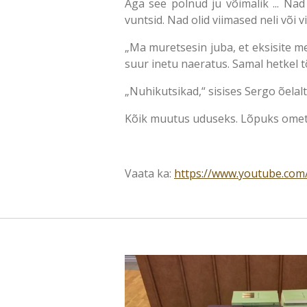
Aga see polnud ju võimalik ... Na
vuntsid. Nad olid viimased neli või
„Ma muretsesin juba, et eksisite met
suur inetu naeratus. Samal hetkel t
„Nuhikutsikad,“ sisises Sergo õelalt
Kõik muutus uduseks. Lõpuks ometi
Vaata ka:
https://www.youtube.co