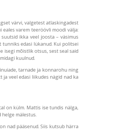
lgset värvi, valgetest atlaskingadest
i eales varem teeröövli moodi välja:
 suutsid ikka veel joosta – väsimus
t tunniks edasi lükanud. Kui politsei
 isegi mõistlik otsus, sest seal said
 midagi kuulnud.
ndinuiade, tarnade ja konnarohu ning
 ja veel edasi liikudes nägid nad ka
tal on külm. Mattis ise tundis nälga,
d helge mälestus.
i on nad pääsenud. Siis kutsub härra