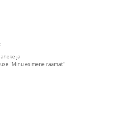
t
Täheke
ja
use "
Minu esimene raamat
"