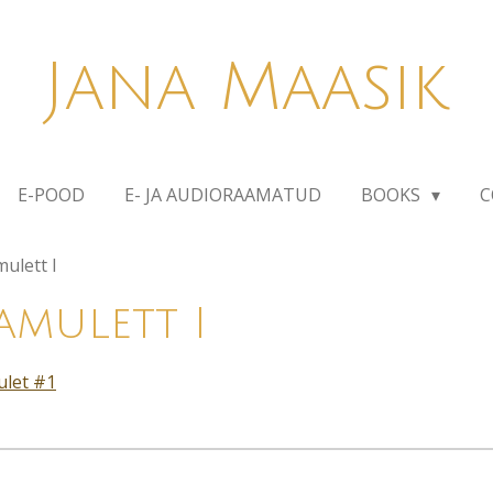
Jana Maasik
E-POOD
E- JA AUDIORAAMATUD
BOOKS
C
ulett I
 amulett I
let #1