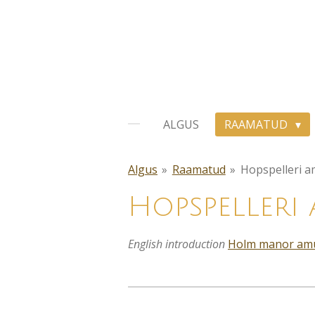
Skip
to
main
content
ALGUS
RAAMATUD
Algus
»
Raamatud
»
Hopspelleri am
Hopspelleri
English introduction
Holm manor amu