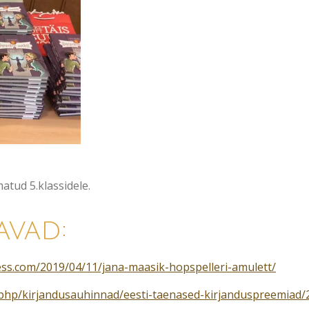
atud 5.klassidele.
tavad
:
ss.com/2019/04/11/jana-maasik-hopspelleri-amulett/
ex.php/kirjandusauhinnad/eesti-taenased-kirjanduspreemiad