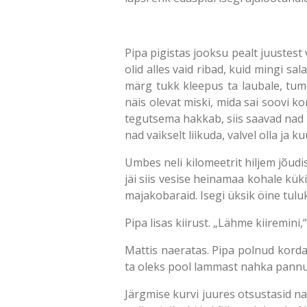
Pipa pigistas jooksu pealt juustest 
olid alles vaid ribad, kuid mingi s
märg tukk kleepus ta laubale, tume
näis olevat miski, mida sai soovi ko
tegutsema hakkab, siis saavad nad pu
nad vaikselt liikuda, valvel olla j
Umbes neli kilomeetrit hiljem jõudi
jäi siis vesise heinamaa kohale kük
majakobaraid. Isegi üksik öine tuluk
Pipa lisas kiirust. „Lähme kiiremini,
Mattis naeratas. Pipa polnud kordagi
ta oleks pool lammast nahka pannud
Järgmise kurvi juures otsustasid na