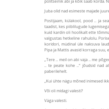
politseinik abi ja kõik saab korda.
Juba olid nad esimeste majade juure
Postijaam, külakool, pood ... ja se
taadist, kes piiblilugude lugemiseg
kuid kardin oli hoolikalt ette tõm
valgustas hetkeline rahulolu. Porise
koridori, müdinal üle naksuva laudp
Pipa ja Mattis avasid korraga suu, e
„Tere ... meil on abi vaja ... me põg
... te peate kohe ...“ jõudsid nad 
paberilehelt.
„Kui ühte nägu mõned inimesed ikka
Või oli midagi valesti?
Väga valesti.