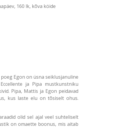
apäev, 160 lk, kõva köide
i poeg Egon on üsna seiklusjanuline
Eccellente ja Pipa mustkunstniku
ivid. Pipa, Mattis ja Egon peidavad
s, kus laste elu on tõsiselt ohus.
aadid olid sel ajal veel suhteliselt
õhustik on omaette boonus, mis aitab