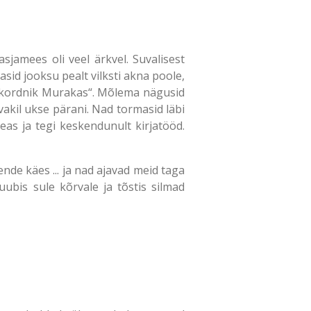
asjamees oli veel ärkvel. Suvalisest
sid jooksu pealt vilksti akna poole,
seikordnik Murakas“. Mõlema nägusid
rvakil ukse pärani. Nad tormasid läbi
peas ja tegi keskendunult kirjatööd.
nende käes ... ja nad ajavad meid taga
luubis sule kõrvale ja tõstis silmad