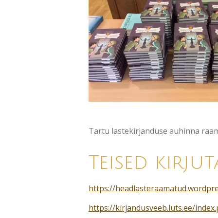
Tartu lastekirjanduse auhinna raam
Teised kirju
https://headlasteraamatud.wordpre
https://kirjandusveeb.luts.ee/ind