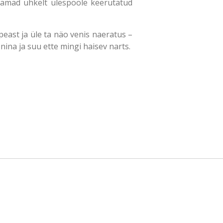
dsamad uhkelt ülespoole keerutatud
 peast ja üle ta näo venis naeratus –
nina ja suu ette mingi haisev narts.