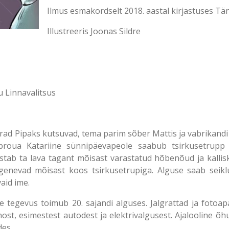
Ilmus esmakordselt 2018. aastal kirjastuses Tän
Illustreeris Joonas Sildre
u Linnavalitsus
õbrad Pipaks kutsuvad, tema parim sõber Mattis ja vabrikand
aproua Katariine sünnipäevapeole saabub tsirkusetrupp 
tab ta lava tagant mõisast varastatud hõbenõud ja kallisk
õgenevad mõisast koos tsirkusetrupiga. Alguse saab seiklu
aid ime.
tegevus toimub 20. sajandi alguses. Jalgrattad ja fotoapar
inost, esimestest autodest ja elektrivalgusest. Ajalooline 
des.