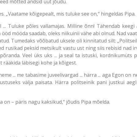
 Need mõtted andsid uut jõudu.
s. „Vaatame kõigepealt, mis tuluke see on,“ hingeldas Pipa.
al ... Tuluke põles vallamajas. Milline õnn! Tähendab keegi 
a ööd mööda saadab, oleks niikuinii vähe abi olnud. Nad vaata
matud. Tumedaks võõbatud uksele oli kinnitatud silt: „Polit
d rusikad peksid metsikult vastu ust ning siis rebisid nad i
õranda. Veel üks uks ... ja seal ta istuski, kordnikumüts 
t rääkida läbisegi kohe ja kõigest.
eneme ... me tabasime juveelivargad ... härra ... aga Egon on 
alustuseks välja paisata. Härra politseinik pani justkui aeg
 on – päris nagu kaksikud,“ jõudis Pipa mõelda.