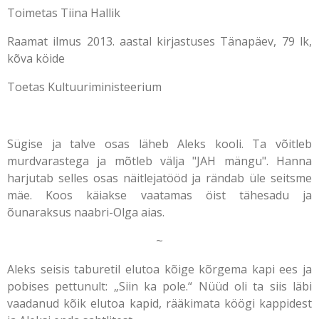
Toimetas Tiina Hallik
Raamat ilmus 2013. aastal kirjastuses Tänapäev, 79 lk,
kõva köide
Toetas Kultuuriministeerium
Sügise ja talve osas läheb Aleks kooli. Ta võitleb
murdvarastega ja mõtleb välja "JAH mängu". Hanna
harjutab selles osas näitlejatööd ja rändab üle seitsme
mäe. Koos käiakse vaatamas öist tähesadu ja
õunaraksus naabri-Olga aias.
~
Aleks seisis taburetil elutoa kõige kõrgema kapi ees ja
pobises pettunult: „Siin ka pole.“ Nüüd oli ta siis läbi
vaadanud kõik elutoa kapid, rääkimata köögi kappidest