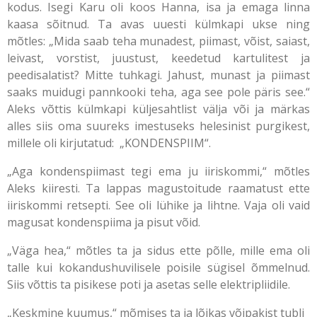
kodus. Isegi Karu oli koos Hanna, isa ja emaga linna
kaasa sõitnud. Ta avas uuesti külmkapi ukse ning
mõtles: „Mida saab teha munadest, piimast, võist, saiast,
leivast, vorstist, juustust, keedetud kartulitest ja
peedisalatist? Mitte tuhkagi. Jahust, munast ja piimast
saaks muidugi pannkooki teha, aga see pole päris see.“
Aleks võttis külmkapi küljesahtlist välja või ja märkas
alles siis oma suureks imestuseks helesinist purgikest,
millele oli kirjutatud: „KONDENSPIIM“.
„Aga kondenspiimast tegi ema ju iiriskommi,“ mõtles
Aleks kiiresti. Ta lappas magustoitude raamatust ette
iiriskommi retsepti. See oli lühike ja lihtne. Vaja oli vaid
magusat kondenspiima ja pisut võid.
„Väga hea,“ mõtles ta ja sidus ette põlle, mille ema oli
talle kui kokandushuvilisele poisile sügisel õmmelnud.
Siis võttis ta pisikese poti ja asetas selle elektripliidile.
„Keskmine kuumus,“ mõmises ta ja lõikas võipakist tubli