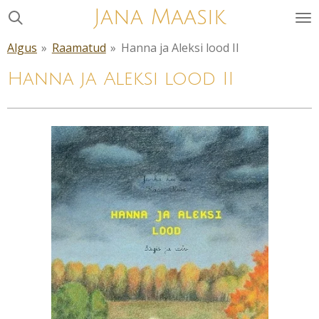
Jana Maasik
Skip
to
Algus
»
Raamatud
»
Hanna ja Aleksi lood II
main
content
Hanna ja Aleksi lood II