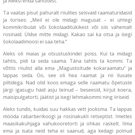
ja Aleksi enda sahtlitest.
Ta vaatas pisut pahuralt riiulites seisvaid raamaturidasid
ja torises: „Meil ei ole midagi magusat – ei ühtegi
kommikribulat või šokolaaditükikest või siis vähemalt
rosinaid. Üldse mitte midagi. Kakao sai ka otsa ja isegi
šokolaadimoosi ei saa teha.“
Aleks oli maias ja otsustuskindel poiss. Kui ta midagi
tahtis, pidi ta seda saama. Täna tahtis ta kommi. Ta
võttis riiulist alla ema „Magustoitude kokaraamatu“ ja
lappas seda. Oo, see oli hea raamat ja nii ilusate
piltidega. Nad olid koos emaga selle raamatu õpetuste
järgi igasugu häid asju teinud – beseesid, kirjut koera,
maisipulgatorti, jäätist ja isegi lehmakommi ning iiriseid.
Aleks tundis, kuidas suu hakkas vett jooksma. Ta lappas
mööda rabarberikoogi ja rosinakukli retseptist. Imetles
maasikakuhjaga vahukooretorti ja ohkas raskelt. Ilma
ema ja isata neid teha ei saanud, aga kedagi polnud