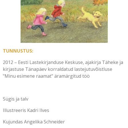
TUNNUSTUS:
2012
–
Eesti Lastekirjanduse Keskuse
, ajakirja
Täheke
ja
kirjastuse
Tänapäev
korraldatud lastejutuvõistluse
"
Minu esimene raamat
" äramärgitud töö
Sügis ja talv
Illustreeris Kadri Ilves
Kujundas Angelika Schneider