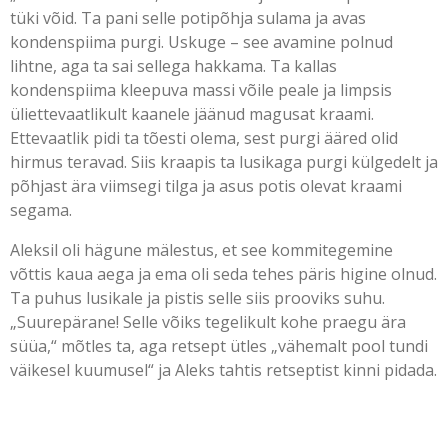
tüki võid. Ta pani selle potipõhja sulama ja avas
kondenspiima purgi. Uskuge – see avamine polnud
lihtne, aga ta sai sellega hakkama. Ta kallas
kondenspiima kleepuva massi võile peale ja limpsis
üliettevaatlikult kaanele jäänud magusat kraami.
Ettevaatlik pidi ta tõesti olema, sest purgi ääred olid
hirmus teravad. Siis kraapis ta lusikaga purgi külgedelt ja
põhjast ära viimsegi tilga ja asus potis olevat kraami
segama.
Aleksil oli hägune mälestus, et see kommitegemine
võttis kaua aega ja ema oli seda tehes päris higine olnud.
Ta puhus lusikale ja pistis selle siis prooviks suhu.
„Suurepärane! Selle võiks tegelikult kohe praegu ära
süüa,“ mõtles ta, aga retsept ütles „vähemalt pool tundi
väikesel kuumusel“ ja Aleks tahtis retseptist kinni pidada.